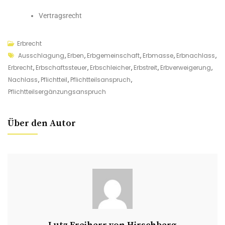
Vertragsrecht
Erbrecht
Ausschlagung
,
Erben
,
Erbgemeinschaft
,
Erbmasse
,
Erbnachlass
,
Erbrecht
,
Erbschaftssteuer
,
Erbschleicher
,
Erbstreit
,
Erbverweigerung
,
Nachlass
,
Pflichtteil
,
Pflichtteilsanspruch
,
Pflichtteilsergänzungsanspruch
Über den Autor