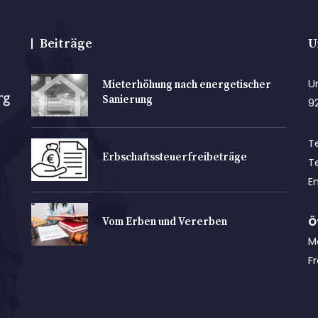
Beiträge
U
U
Mieterhöhung nach energetischer
Sanierung
9
T
Erbschaftssteuerfreibeträge
T
E
Ö
Vom Erben und Vererben
Mo
Fr