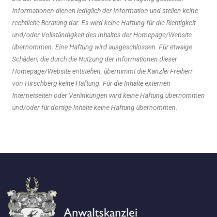
Informationen dienen lediglich der Information und stellen keine
rechtliche Beratung dar. Es wird keine Haftung für die Richtigkeit
und/oder Vollständigkeit des Inhaltes der Homepage/Website
übernommen. Eine Haftung wird ausgeschlossen. Für etwaige
Schäden, die durch die Nutzung der Informationen dieser
Homepage/Website entstehen, übernimmt die Kanzlei Freiherr
von Hirschberg keine Haftung. Für die Inhalte externen
Internetseiten oder Verlinkungen wird keine Haftung übernommen
und/oder für dortige Inhalte keine Haftung übernommen.