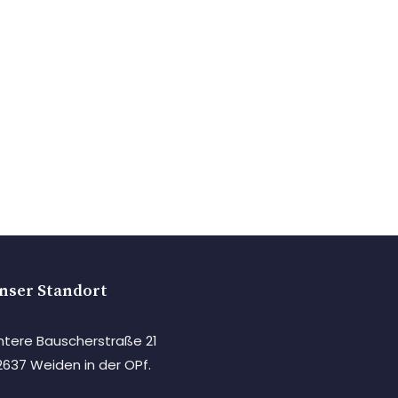
nser Standort
ntere Bauscherstraße 21
2637 Weiden in der OPf.