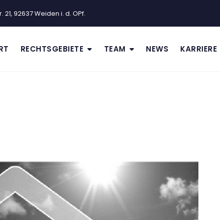
 21, 92637 Weiden i. d. OPf.
RT
RECHTSGEBIETE
TEAM
NEWS
KARRIERE