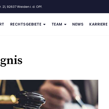
 21, 92637 Weiden i. d. OPf.
RT
RECHTSGEBIETE
TEAM
NEWS
KARRIERE
gnis