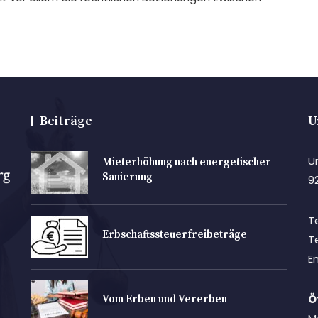
Beiträge
U
U
Mieterhöhung nach energetischer
Sanierung
9
T
Erbschaftssteuerfreibeträge
T
E
Ö
Vom Erben und Vererben